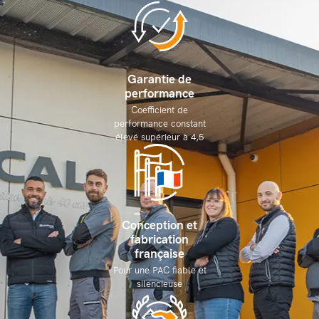
Garantie de
performance
Coefficient de
performance constant
élevé supérieur à 4,5
Conception et
fabrication
française
Pour une PAC fiable et
silencieuse