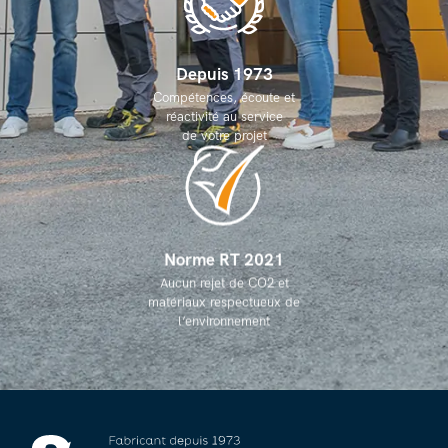
Depuis 1973
Compétences, écoute et
réactivité au service
de votre projet
Norme RT 2021
Aucun rejet de CO2 et
matériaux respectueux de
l’environnement