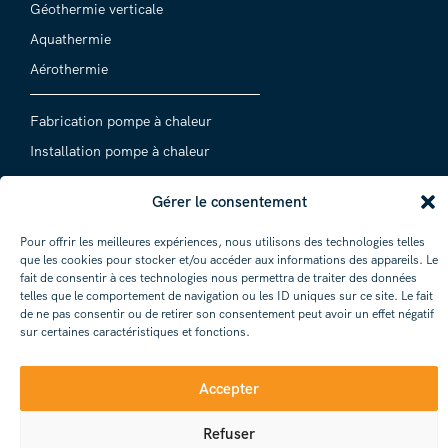
Géothermie verticale
Aquathermie
Aérothermie
Fabrication pompe à chaleur
Installation pompe à chaleur
Entretien pompe à chaleur
Gérer le consentement
Dépannage pompe à chaleur
Pour offrir les meilleures expériences, nous utilisons des technologies telles
que les cookies pour stocker et/ou accéder aux informations des appareils. Le
Sophiacal est fabricant et installateur de pompes à chaleur
fait de consentir à ces technologies nous permettra de traiter des données
depuis plus de 40 ans. L’équipe intervient auprès de
telles que le comportement de navigation ou les ID uniques sur ce site. Le fait
particuliers et des professionnels dans toute l’Isère, jusqu’à
de ne pas consentir ou de retirer son consentement peut avoir un effet négatif
Lyon, Chambéry et Annecy.
sur certaines caractéristiques et fonctions.
© 2026 Sophiacal. Tous droits
Mentions
Création
Accepter
réservés
légales
Hiceo
Refuser