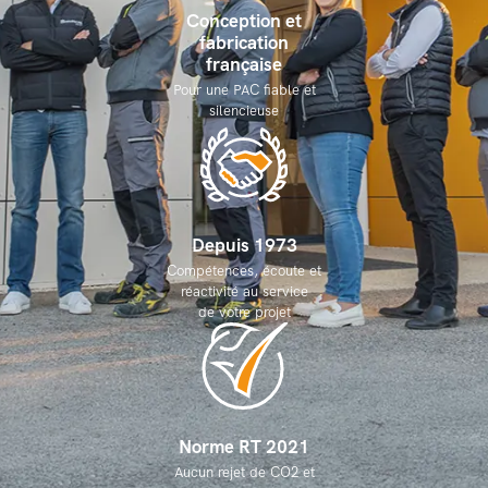
Conception et
fabrication
française
Pour une PAC fiable et
silencieuse
Depuis 1973
Compétences, écoute et
réactivité au service
de votre projet
Norme RT 2021
Aucun rejet de CO2 et