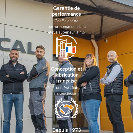
Garantie de
performance
Coefficient de
performance constant
élevé supérieur à 4,5
Conception et
fabrication
française
Pour une PAC fiable et
silencieuse
Depuis 1973