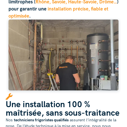
limitrophes (
Rhône, Savoie, Haute-Savoie, Drôme…
)
pour garantir une
installation précise, fiable et
optimisée
.
Une installation 100 %
maîtrisée, sans sous-traitance
Nos
techniciens frigoristes qualifiés
assurent l’intégralité de la
pose. De l’étude technique à la mise en service, nous nous