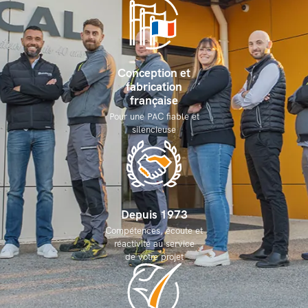
Conception et
fabrication
française
Pour une PAC fiable et
silencieuse
Depuis 1973
Compétences, écoute et
réactivité au service
de votre projet