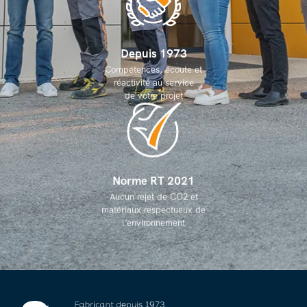
Depuis 1973
Compétences, écoute et
réactivité au service
de votre projet
Norme RT 2021
Aucun rejet de CO2 et
matériaux respectueux de
l’environnement