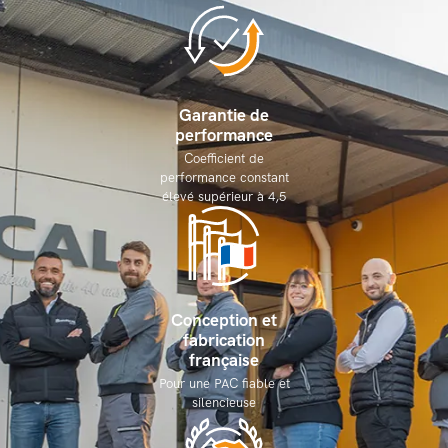
Garantie de
performance
Coefficient de
performance constant
élevé supérieur à 4,5
Conception et
fabrication
française
Pour une PAC fiable et
silencieuse