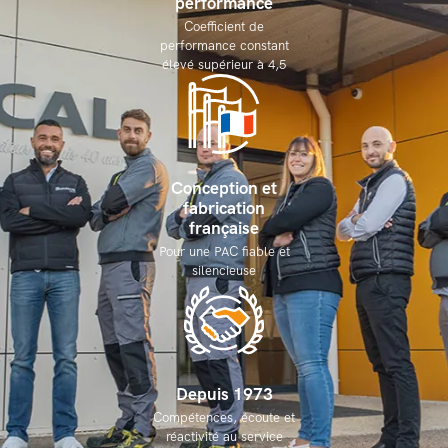
performance
Coefficient de
performance constant
élevé supérieur à 4,5
Conception et
fabrication
française
Pour une PAC fiable et
silencieuse
Depuis 1973
Compétences, écoute et
réactivité au service